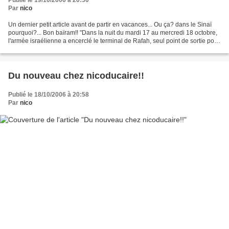
Publié le 19/10/2006 à 20:50
Par
nico
Un dernier petit article avant de partir en vacances... Ou ça? dans le Sinaï
pourquoi?... Bon baïram!! "Dans la nuit du mardi 17 au mercredi 18 octobre,
l'armée israélienne a encerclé le terminal de Rafah, seul point de sortie pour
les Palestiniens à...
Du nouveau chez nicoducaire!!
Publié le 18/10/2006 à 20:58
Par
nico