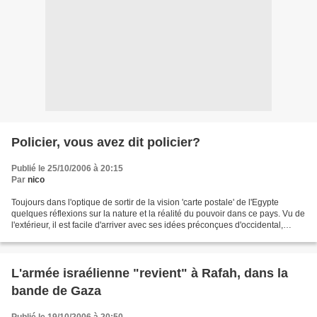
Policier, vous avez dit policier?
Publié le 25/10/2006 à 20:15
Par
nico
Toujours dans l'optique de sortir de la vision 'carte postale' de l'Egypte
quelques réflexions sur la nature et la réalité du pouvoir dans ce pays. Vu de
l'extérieur, il est facile d'arriver avec ses idées préconçues d'occidental,
l'esprit imibé de mots...
L'armée israélienne "revient" à Rafah, dans la
bande de Gaza