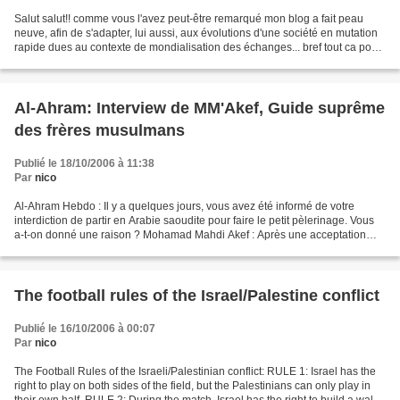
Salut salut!! comme vous l'avez peut-être remarqué mon blog a fait peau
neuve, afin de s'adapter, lui aussi, aux évolutions d'une société en mutation
rapide dues au contexte de mondialisation des échanges... bref tout ca pour
dire que j'ai apporté quelques...
Al-Ahram: Interview de MM'Akef, Guide suprême
des frères musulmans
Publié le 18/10/2006 à 11:38
Par
nico
Al-Ahram Hebdo : Il y a quelques jours, vous avez été informé de votre
interdiction de partir en Arabie saoudite pour faire le petit pèlerinage. Vous
a-t-on donné une raison ? Mohamad Mahdi Akef : Après une acceptation
initiale par les autorités, j’ai...
The football rules of the Israel/Palestine conflict
Publié le 16/10/2006 à 00:07
Par
nico
The Football Rules of the Israeli/Palestinian conflict: RULE 1: Israel has the
right to play on both sides of the field, but the Palestinians can only play in
their own half. RULE 2: During the match, Israel has the right to build a wall