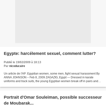
Egypte: harcélement sexuel, comment lutter?
Publié le 19/02/2009 à 18:13
Par
nicoducaire
Un article de l'AP: Egyptian women, some men, fight sexual harassment By
ANNA JOHNSON – Feb 8, 2009 ZAGAZIG, Egypt — Dressed in karate
uniforms and track suits, the young Egyptian women break off in pairs and
begin sparring, with one kicking and punching...
Portrait d'Omar Souleiman, possible successeur
de Moubarak...