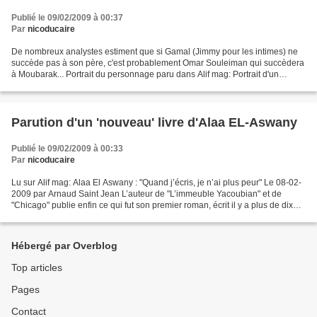
Publié le 09/02/2009 à 00:37
Par
nicoducaire
De nombreux analystes estiment que si Gamal (Jimmy pour les intimes) ne
succède pas à son père, c'est probablement Omar Souleiman qui succèdera
à Moubarak... Portrait du personnage paru dans Alif mag: Portrait d'un
homme secret Le 01-02-2009 par Arnaud...
Parution d'un 'nouveau' livre d'Alaa EL-Aswany
Publié le 09/02/2009 à 00:33
Par
nicoducaire
Lu sur Alif mag: Alaa El Aswany : "Quand j’écris, je n’ai plus peur" Le 08-02-
2009 par Arnaud Saint Jean L’auteur de "L’immeuble Yacoubian" et de
"Chicago" publie enfin ce qui fut son premier roman, écrit il y a plus de dix
ans. Alif l’a rencontré, à...
Hébergé par Overblog
Top articles
Pages
Contact