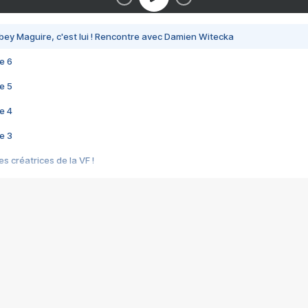
bey Maguire, c'est lui ! Rencontre avec Damien Witecka
e 6
e 5
e 4
e 3
s créatrices de la VF !
e 2
e 1
e Mektoub My Love arrive enfin ! Rencontre avec Shaïn Boumedine et Sal
i : après Toni en famille
elle réalise le bouleversant Dites lui que je l'aime