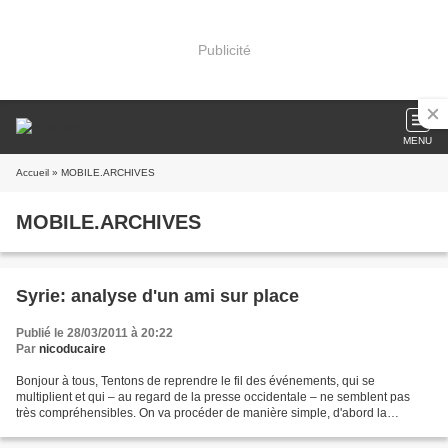
Publicité
MENU
Accueil
» MOBILE.ARCHIVES
MOBILE.ARCHIVES
Syrie: analyse d'un ami sur place
Publié le 28/03/2011 à 20:22
Par
nicoducaire
Bonjour à tous, Tentons de reprendre le fil des événements, qui se
multiplient et qui – au regard de la presse occidentale – ne semblent pas
très compréhensibles. On va procéder de manière simple, d'abord la
capitale puis les villes de provinces, en partant...