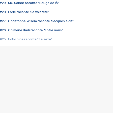
#29 : MC Solaar raconte "Bouge de là"
28 : Lorie raconte "Je vais vite"
#27 : Christophe Willem raconte "Jacques a dit"
#26 : Chimène Badi raconte "Entre nous"
#25 : Indochine raconte "3e sexe"
#24 : Zaho raconte "C'est chelou"
#23 : Patrick Bruel raconte "Au café des délices"
#22 : Kyo raconte "Le chemin"
#21 : Nolwenn Leroy raconte "Cassé"
#20 : Patrick Hernandez raconte "Born to be alive"
#19 : Lorie raconte "Près de moi"
#18 : Michael Jones raconte "A nos actes manqués" (avec Jean-Jacque
#17 : Khaled raconte "Aïcha"