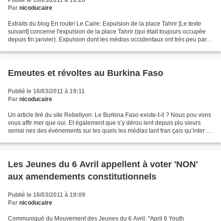
Publié le 16/03/2011 à 19:26
Par
nicoducaire
Extraits du blog En route! Le Caire: Expulsion de la place Tahrir [Le texte
suivant] concerne l'expulsion de la place Tahrir (qui était toujours occupée
depuis fin janvier). Expulsion dont les médias occidentaux ont très peu parlé
; et pour cause, il...
Emeutes et révoltes au Burkina Faso
Publié le 16/03/2011 à 19:11
Par
nicoducaire
Un article tiré du site Rebellyon: Le Burkina Faso existe-t-il ? Nous pou vons
vous affir mer que oui. Et également que s’y dérou lent depuis plu sieurs
semai nes des évènements sur les quels les médias tant fran çais qu’inter na
tio naux obser vent un...
Les Jeunes du 6 Avril appellent à voter 'NON'
aux amendements constitutionnels
Publié le 16/03/2011 à 19:09
Par
nicoducaire
Communiqué du Mouvement des Jeunes du 6 Avril: "April 6 Youth