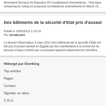
Movement Declares Its Rejection Of Constitutional Amendments... Few days
remaining for voting on proposed constitutional amendments on March 19,
when there is a controversy over the participation...
Des bâtiments de la sécurité d’Etat pris d’assaut
Publié le 10/03/2011 à 19:34
Par
nicoducaire
Le Nouvel Observateur, 6 mars 2011 Des bâtiments de la sécurité d’État ont
été pris d’assaut samedi en Égypte par des manifestants à la recherche de
preuves d’abus commis par ce puissant appareil dépendant du ministère de
l’Intérieur, dont des militants...
Hébergé par Overblog
Top articles
Pages
Contact
Signaler un abus
C.G.U.