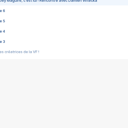
bey Maguire, c'est lui ! Rencontre avec Damien Witecka
e 6
e 5
e 4
e 3
s créatrices de la VF !
e 2
e 1
e Mektoub My Love arrive enfin ! Rencontre avec Shaïn Boumedine et Sal
i : après Toni en famille
elle réalise le bouleversant Dites lui que je l'aime
ais ! Rencontre autour de Vie privée de Rebecca Zlotowski
 de Marguerite, Grave... Rencontre avec Ella Rumpf