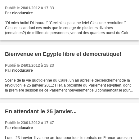
Publié le 28/01/2012 à 17:33
Par
nicoducaire
"Di mich hafla! Di thaura!" "Ceci n'est pas une fete! C'est une revolution!"
C'est en scandant ces mots que le cortege de plusieurs dizaines
(centaines?) de milliers de personnes, venant des quartiers ouest du Caire
(Giza, Imbaba, Doqqi, l'Universite...
Bienvenue en Egypte libre et democratique!
Publié le 24/01/2012 à 15:23
Par
nicoducaire
Scene de la vie quotidienne du Caire, un an apres le declenchement de la
revolution le 25 janvier 2011: Hier, a proximite du Parlement egyptien, dont
la premiere session de ce Parlement nouvellement elu commencait le jour
meme, une grande banderole etait...
En attendant le 25 janvier...
Publié le 23/01/2012 à 17:47
Par
nicoducaire
Lundi 23 janvier. Il y a une an, jour pour jour, je rentrais en France, apres un