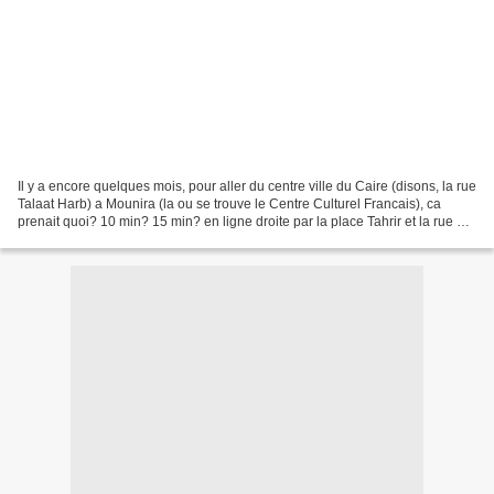
Il y a encore quelques mois, pour aller du centre ville du Caire (disons, la rue
Talaat Harb) a Mounira (la ou se trouve le Centre Culturel Francais), ca
prenait quoi? 10 min? 15 min? en ligne droite par la place Tahrir et la rue Asr
El-Ayny, en longeant...