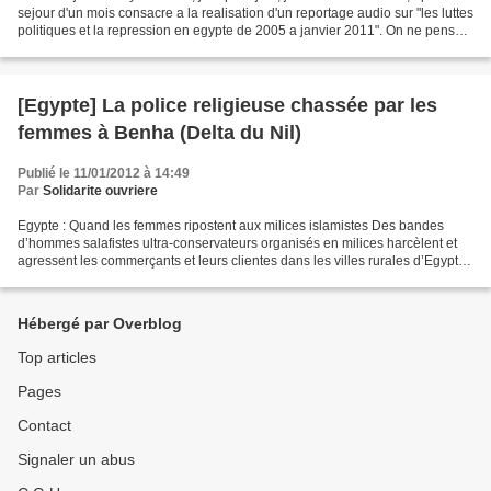
sejour d'un mois consacre a la realisation d'un reportage audio sur "les luttes
politiques et la repression en egypte de 2005 a janvier 2011". On ne pensait
evidemment pas,...
[Egypte] La police religieuse chassée par les
femmes à Benha (Delta du Nil)
Publié le 11/01/2012 à 14:49
Par
Solidarite ouvriere
Egypte : Quand les femmes ripostent aux milices islamistes Des bandes
d’hommes salafistes ultra-conservateurs organisés en milices harcèlent et
agressent les commerçants et leurs clientes dans les villes rurales d’Egypte,
les accusant de “comportement...
Hébergé par Overblog
Top articles
Pages
Contact
Signaler un abus