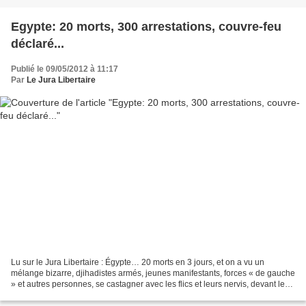
Egypte: 20 morts, 300 arrestations, couvre-feu
déclaré...
Publié le 09/05/2012 à 11:17
Par
Le Jura Libertaire
Lu sur le Jura Libertaire : Égypte… 20 morts en 3 jours, et on a vu un
mélange bizarre, djihadistes armés, jeunes manifestants, forces « de gauche
» et autres personnes, se castagner avec les flics et leurs nervis, devant le
ministère de la Défense. Ils...