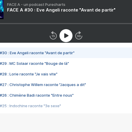
FACE A - un podcast Purecharts
FACE A #30 : Eve Angeli raconte "Avant de partir"
#30 : Eve Angeli raconte "Avant de partir"
#29 : MC Solaar raconte "Bouge de là"
28 : Lorie raconte "Je vais vite"
#27 : Christophe Willem raconte "Jacques a dit"
#26 : Chimène Badi raconte "Entre nous"
#25 : Indochine raconte "3e sexe"
#24 : Zaho raconte "C'est chelou"
#23 : Patrick Bruel raconte "Au café des délices"