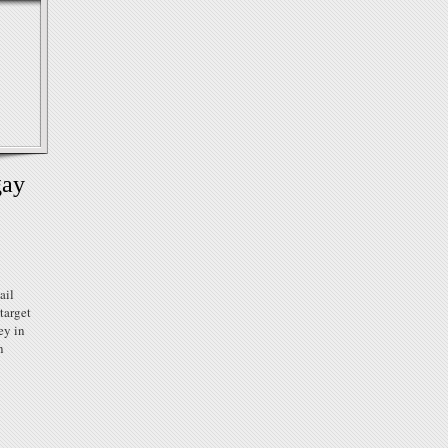
gay
ail
target
ey in
n