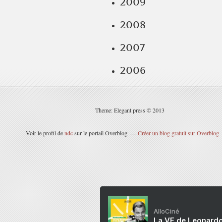
2009
2008
2007
2006
Theme: Elegant press © 2013
Voir le profil de
ndc
sur le portail Overblog
Créer un blog gratuit sur Overblog
AlloCiné
La VF de Leonardo