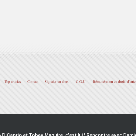
Top articles
Contact
Signaler un abus
C.G.U.
Rémunération en droits d'aute
 DiCaprio et Tobey Maguire, c'est lui ! Rencontre avec Dam