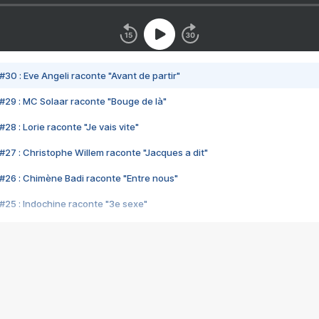
#30 : Eve Angeli raconte "Avant de partir"
#29 : MC Solaar raconte "Bouge de là"
28 : Lorie raconte "Je vais vite"
#27 : Christophe Willem raconte "Jacques a dit"
#26 : Chimène Badi raconte "Entre nous"
#25 : Indochine raconte "3e sexe"
#24 : Zaho raconte "C'est chelou"
#23 : Patrick Bruel raconte "Au café des délices"
#22 : Kyo raconte "Le chemin"
#21 : Nolwenn Leroy raconte "Cassé"