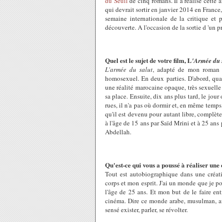
du Seuil
de cinq romans. Il a réalisé cette 
qui devrait sortir en janvier 2014 en France
semaine internationale de la critique et 
découverte. A l'occasion de la sortie d 'un p
Quel est le sujet de votre film, L
'Armée du 
L'armée du salut
, adapté de mon roman é
homosexuel. En deux parties. D'abord, quan
une réalité marocaine opaque, très sexuell
sa place. Ensuite, dix ans plus tard, le jou
rues, il n'a pas où dormir et, en même temps,
qu'il est devenu pour autant libre, complète
à l'âge de 15 ans par Saïd Mrini et à 25 a
Abdellah.
Qu'est-ce qui vous a poussé à réaliser un
Tout est autobiographique dans une créat
corps et mon esprit. J'ai un monde que je po
l'âge de 25 ans. Et mon but de le faire entr
cinéma. Dire ce monde arabe, musulman, afr
sensé exister, parler, se révolter.