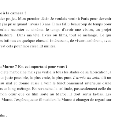
me à la caméra ?
r projet. Mon premier désir. Je voulais venir à Paris pour devenir
ue j'ai prise quand j'avais 13 ans. Il m'a fallu beaucoup de temps pour
oulais raconter au cinéma, le temps d'avoir une vision, un projet
stoire... Dans ma tête, livres ou films, tout se mélange. Ce qui
 intimes en quelque chose d' intéressant, de vivant, cohérent, avec
'est cela pour moi créer. Et militer.
au Maroc ? Est-ce important pour vous ?
ociété marocaine mais j'ai veillé, à tous les stades de sa fabrication, à
us juste possible, la plus vraie, la plus pure.
L'armée du salut
dit un
au mal et donne aussi à voir le fonctionnement intérieure d'une
ns ce long-métrage. En revanche, la solitude, pas seulement celle du
 mon cœur que ce film sorte au Maroc. Il doit sortir là-bas. Les
Maroc. J'espère que ce film aidera le Maroc à changer de regard sur
ilm :