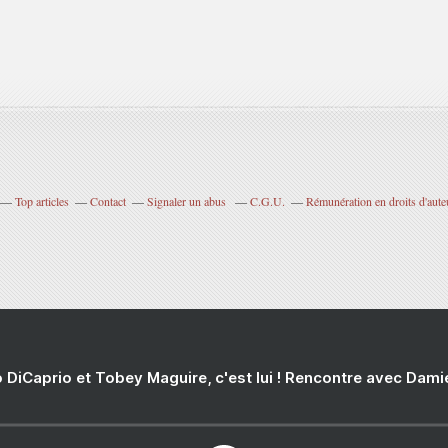
Top articles
Contact
Signaler un abus
C.G.U.
Rémunération en droits d'aute
 DiCaprio et Tobey Maguire, c'est lui ! Rencontre avec Dam