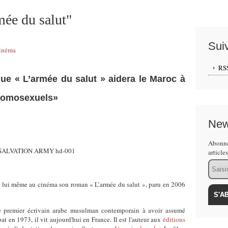
ée du salut"
Sui
inéma
RS
que « L’armée du salut » aidera le Maroc à
 homosexuels»
New
Abonne
article
Email
é lui même au cinéma son roman « L’armée du salut », paru en 2006
e premier écrivain arabe musulman contemporain à avoir assumé
 en 1973, il vit aujourd'hui en France. Il est l'auteur aux
éditions