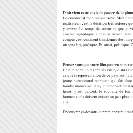
D'où vient cette envie de passer de la plu
Le cinéma est mon premier rêve. Mon premie
réalisateur: c'est la décision très sérieuse q
y arriver. Le temps de savoir ce que je v
cinématographique et pas seulement une hi
compte c'est comment transformer des images
un sens fort, poétique. Et, aussi, politique. C
Pensez vous que votre film pourra sortir 
Ce film porte un regard très critique sur la s
ce que la représentation de ce pays soit la pl
jeune homosexuel marocain qui fait face 
famille marocaine. Il n'y aucune victime da
héros, y est partout. Je souhaite de ton
homosexuels doivent exister un peu plus au 
eux.
Découvrez ci-dessous le premier extrait du f