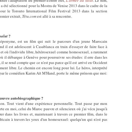
année l'adaptation du premier d'entre eux,
L'armée du salut
. Le film,
, a été sélectionné pour la Mostra de Venise 2013 dans le cadre de la
pour le Toronto International Film Festival 2013 dans la section
remier extrait,
Têtu.com
est allé à sa rencontre.
?
salut
ponyme, est un film qui suit le parcours d'un jeune Marocain
d il est adolescent à Casablanca en train d'essayer de faire face à
e et où l'individu libre, hétérosexuel comme homosexuel, a rarement
r où il débarque à Genève pour poursuivre ses études: il erre dans les
 il se rend compte que ce n'est pas parce qu'il est arrivé en Occident
ment libre. Le chemin est encore long pour lui. Le héros, interprété
ns par le comédien Karim Aït M'Hand, porte le même prénom que moi:
e œuvre autobiographique ?
ion. Tout vient d'une expérience personnelle. Tout passe par mon
rte en moi, celui du Maroc pauvre et silencieux où j'ai vécu jusqu'à
er dans les livres et, maintenant à travers ce premier film, dans le
icain à travers les yeux d'un homosexuel: quelqu'un qui n'est pas