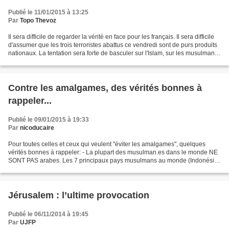
Publié le 11/01/2015 à 13:25
Par
Topo Thevoz
Il sera difficile de regarder la vérité en face pour les français. Il sera difficile
d'assumer que les trois terroristes abattus ce vendredi sont de purs produits
nationaux. La tentation sera forte de basculer sur l'Islam, sur les musulmans
(indistinctement),...
Contre les amalgames, des vérités bonnes à
rappeler...
Publié le 09/01/2015 à 19:33
Par
nicoducaire
Pour toutes celles et ceux qui veulent "éviter les amalgames", quelques
vérités bonnes à rappeler: - La plupart des musulman.es dans le monde NE
SONT PAS arabes. Les 7 principaux pays musulmans au monde (Indonésie,
Pakistan, Inde, Bengladesh, Nigeria,...
Jérusalem : l’ultime provocation
Publié le 06/11/2014 à 19:45
Par
UJFP