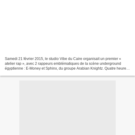
Samedi 21 février 2015, le studio Vibe du Caire organisait un premier «
atelier rap », avec 2 rappeurs emblématiques de la scène underground
égyptienne : E-Money et Sphinx, du groupe Arabian Knightz. Quatre heures
pendant lesquelles on a parlé de musique...