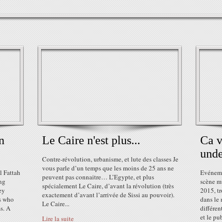
n
Le Caire n'est plus...
Ca v
und
Contre-révolution, urbanisme, et lute des classes Je
vous parle d’un temps que les moins de 25 ans ne
l Fattah
Evéneme
peuvent pas connaitre… L’Egypte, et plus
ing
scène mu
spécialement Le Caire, d’avant la révolution (très
ey
2015, tr
exactement d’avant l’arrivée de Sissi au pouvoir).
ts who
dans le
Le Caire...
s. A
différen
et le pub
Lire la suite