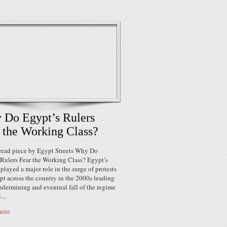
Do Egypt’s Rulers
 the Working Class?
read piece by Egypt Streets Why Do
 Rulers Fear the Working Class? Egypt’s
played a major role in the surge of protests
pt across the country in the 2000s leading
ndermining and eventual fall of the regime
...
suite