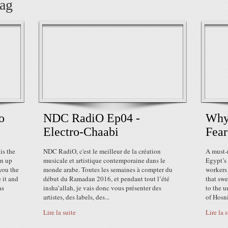
tag
o
NDC RadiO Ep04 -
Why 
Electro-Chaabi
Fear
is the
NDC RadiO, c'est le meilleur de la création
A must-
en up
musicale et artistique contemporaine dans le
Egypt’s
 you the
monde arabe. Toutes les semaines à compter du
workers 
 it and
début du Ramadan 2016, et pendant tout l’été
that swe
as
insha’allah, je vais donc vous présenter des
to the u
artistes, des labels, des...
of Hosni
Lire la suite
Lire la 