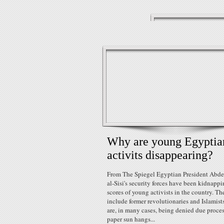
Why are young Egyptia
activits disappearing?
From The Spiegel Egyptian President Abde
al-Sisi's security forces have been kidnapp
scores of young activists in the country. Th
include former revolutionaries and Islamis
are, in many cases, being denied due proces
paper sun hangs...