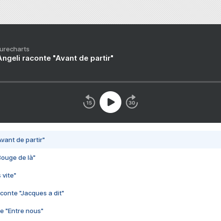
Purecharts
ngeli raconte "Avant de partir"
vant de partir"
Bouge de là"
 vite"
conte "Jacques a dit"
e "Entre nous"