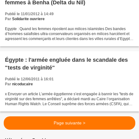
femmes à Benha (Delta du Nil)
Publié le 11/01/2012 à 14:49
Par
Solidarite ouvriere
Egypte : Quand les femmes ripostent aux milices islamistes Des bandes
d’hommes salafistes ultra-conservateurs organisés en milices harcèlent et
agressent les commerçants et leurs clientes dans les villes rurales d’Egypte,
les accusant de “comportement...
Égypte : l'armée engluée dans le scandale des
"tests de virginité"
Publié le 12/06/2011 à 16:01
Par
nicoducaire
x Envoyer un article L’armée égyptienne s’est engagée à bannir les "tests de
virginité sur des femmes arrêtées", a déclaré mardi au Caire l’organisation
Human Rights Watch. Le Conseil suprême des forces armées (CSFA), qui
dirige l’Égypte depuis la chute...
Page suivante >