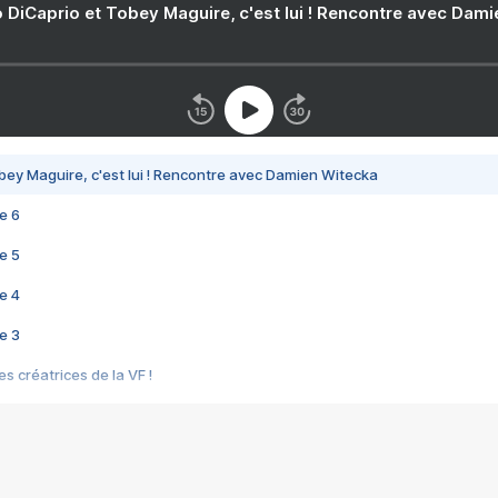
 DiCaprio et Tobey Maguire, c'est lui ! Rencontre avec Dam
bey Maguire, c'est lui ! Rencontre avec Damien Witecka
e 6
e 5
e 4
e 3
s créatrices de la VF !
e 2
e 1
e Mektoub My Love arrive enfin ! Rencontre avec Shaïn Boumedine et Sal